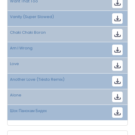
Want That Too
Vanity (Super Slowed)
Chaki Chaki Boron
Am I Wrong
Love
Another Love (Tiësto Remix)
Alone
Шох Панохам Бидех