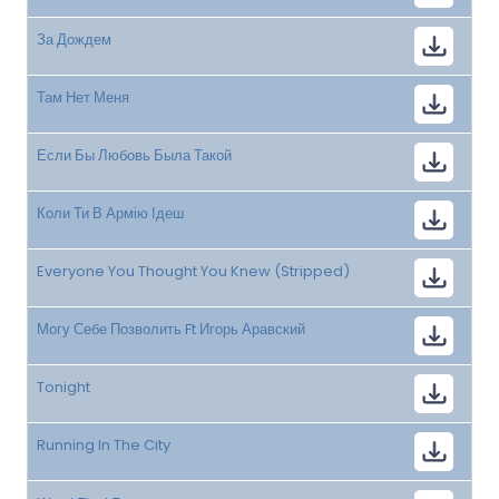
За Дождем
Там Нет Меня
Если Бы Любовь Была Такой
Коли Ти В Армію Ідеш
Everyone You Thought You Knew (Stripped)
Могу Себе Позволить Ft Игорь Аравский
Tonight
Running In The City